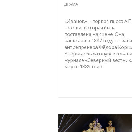
ДРАМА
«Иванов» – первая пьеса А.П
Чехова, которая была
поставлена на сцене. Она
написана в 1887 году по зака
антрепренера Фёдора Корша
Впервые была опубликована
журнале «Северный вестник
марте 1889 года.