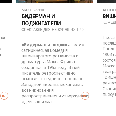
МАКС ФРИШ
АНТОН
БИДЕРМАН И
ВИШ
КОМЕД
ПОДЖИГАТЕЛИ
СПЕКТАКЛЬ ДЛЯ НЕ КУРЯЩИХ 1:40
ова
Пьеса
после
«Бидерман и поджигатели»
–
»
Павло
сатирическая комедия
и
1903 г
швейцарского романиста и
состоя
драматурга Макса Фриша,
Моско
созданная в 1953 году. В ней
театра
писатель ретроспективно
«Вишн
осмысляет недавнее прошлое
режис
Западной Европы: механизмы
Стани
возникновения,
пьесу 
распространения и утверждения
идеи фашизма.