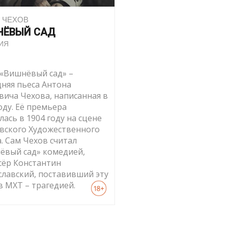
 ЧЕХОВ
НЁВЫЙ САД
ИЯ
 «Вишнёвый сад» –
дняя пьеса Антона
вича Чехова, написанная в
оду. Её премьера
лась в 1904 году на сцене
вского Художественного
. Сам Чехов считал
ёвый сад» комедией,
сёр Константин
славский, поставивший эту
в МХТ – трагедией.