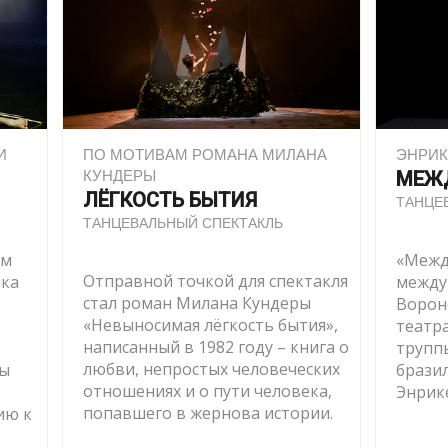
И
ПО МОТИВАМ РОМАНА МИЛАНА
ЭНРИК
КУНДЕРЫ
МЕЖ
ЛЁГКОСТЬ БЫТИЯ
ТАНЦЕ
ТАНЦЕВАЛЬНЫЙ СПЕКТАКЛЬ
ам
«Межд
Отправной точкой для спектакля
ика
между
стал роман Милана Кундеры
Ворон
«Невыносимая лёгкость бытия»,
театр
написанный в 1982 году – книга о
трупп
любви, непростых человеческих
мы
брази
отношениях и о пути человека,
Энрик
попавшего в жернова истории.
ию к