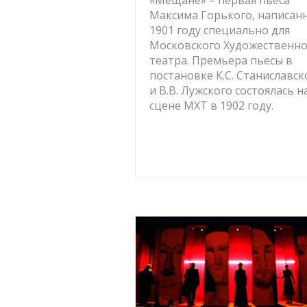
«Мещане» – первая пьеса
Максима Горького, написанн
1901 году специально для
Московского Художественно
театра. Премьера пьесы в
постановке К.С. Станиславск
и В.В. Лужского состоялась н
сцене МХТ в 1902 году.