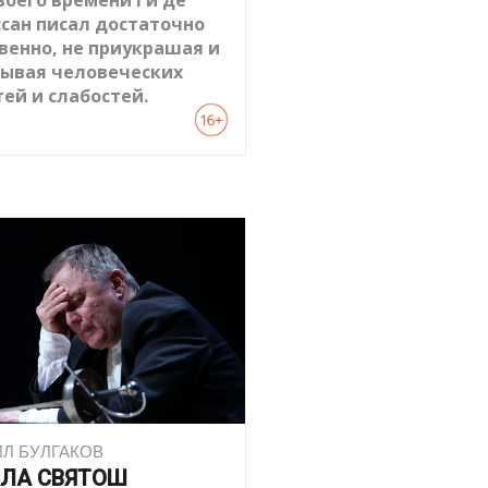
воего времени Ги де
сан писал достаточно
венно, не приукрашая и
рывая человеческих
тей и слабостей.
Л БУЛГАКОВ
ЛА СВЯТОШ