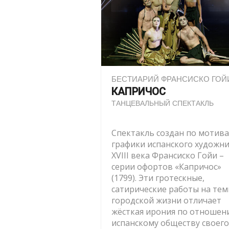
БЕСТИАРИЙ ФРАНСИСКО ГОЙ
КАПРИЧОС
ТАНЦЕВАЛЬНЫЙ СПЕКТАКЛЬ
Спектакль создан по мотив
графики испанского художн
XVIII века Франсиско Гойи –
серии офортов «Капричос»
(1799). Эти гротескные,
сатирические работы на те
городской жизни отличает
жёсткая ирония по отношен
испанскому обществу своего