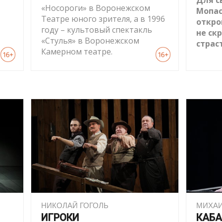
Для с
«Носороги» в Воронежском
Мопас
Театре юного зрителя, а в 1996
откро
году – культовый спектакль
не ск
«Стулья» в Воронежском
страс
Камерном театре.
НИКОЛАЙ ГОГОЛЬ
МИХАИ
ИГРОКИ
КАБА