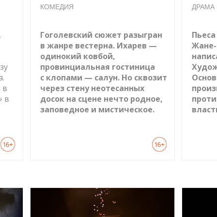
КОМЕДИЯ
ДРАМА
.
Гоголевский сюжет разыгран
Пьеса
в жанре вестерна. Ихарев —
Жане-
одинокий ковбой,
написа
зу
провинциальная гостиница
Худож
.
с клопами — салун. Но сквозит
Основ
 в
через стену неотесанных
произ
» в
досок на сцене нечто родное,
проти
заповедное и мистическое.
власт