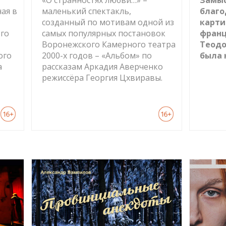
«О странностях любви…» –
Замыс
ая в
маленький спектакль,
благо
созданный по мотивам одной из
карти
го
самых популярных постановок
франц
Воронежского Камерного театра
Теодо
ого
2000-х годов – «Альбом» по
была 
а
рассказам Аркадия Аверченко
режиссёра Георгия Цхвиравы.