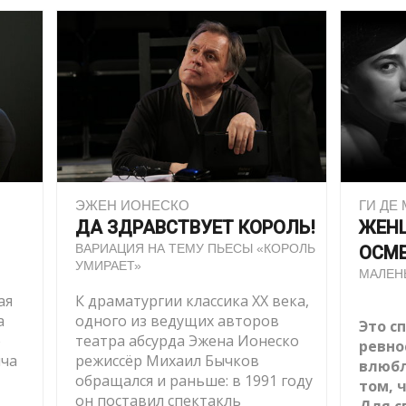
ЭЖЕН ИОНЕСКО
ГИ ДЕ
ДА ЗДРАВСТВУЕТ КОРОЛЬ!
ЖЕН
ВАРИАЦИЯ НА ТЕМУ ПЬЕСЫ «КОРОЛЬ
ОСМ
УМИРАЕТ»
МАЛЕН
ая
К драматургии классика XX века,
а
одного из ведущих авторов
Это с
о
театра абсурда Эжена Ионеско
ревно
ича
режиссёр Михаил Бычков
влюбл
обращался и раньше: в 1991 году
том, 
он поставил спектакль