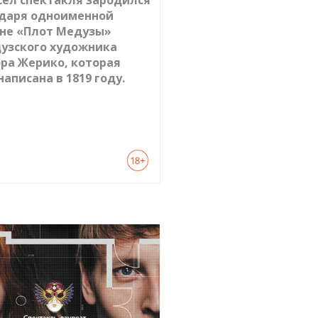
ел спектакля зародился
даря одноименной
не «Плот Медузы»
узского художника
ра Жерико, которая
написана в 1819 году.