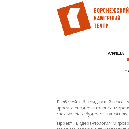
Перейти
к
основному
содержанию
АФИША
Т
В юбилейный, тридцатый сезон, м
проекта «Видеоантология. Мирово
спектаклей, а будем статаься по
Проект «Видеоантология. Мировой
Идея его создания принадлежит М