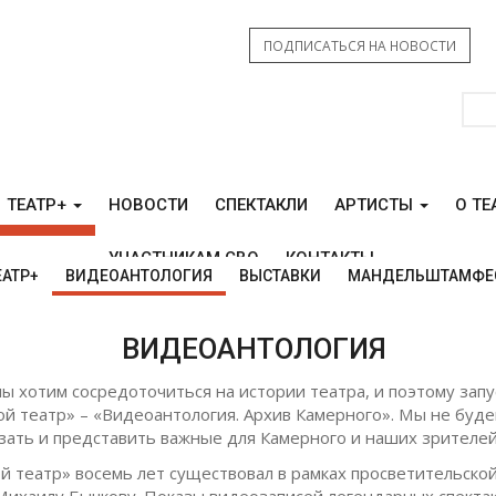
ПОДПИСАТЬСЯ НА НОВОСТИ
ТЕАТР+
НОВОСТИ
СПЕКТАКЛИ
АРТИСТЫ
О ТЕ
УЧАСТНИКАМ СВО
КОНТАКТЫ
ЕАТР+
ВИДЕОАНТОЛОГИЯ
ВЫСТАВКИ
МАНДЕЛЬШТАМФЕ
ВИДЕОАНТОЛОГИЯ
ы хотим сосредоточиться на истории театра, и поэтому зап
й театр» – «Видеоантология. Архив Камерного». Мы не буд
казать и представить важные для Камерного и наших зрителе
 театр» восемь лет существовал в рамках просветительской
ихаилу Бычкову. Показы видеозаписей легендарных спектак