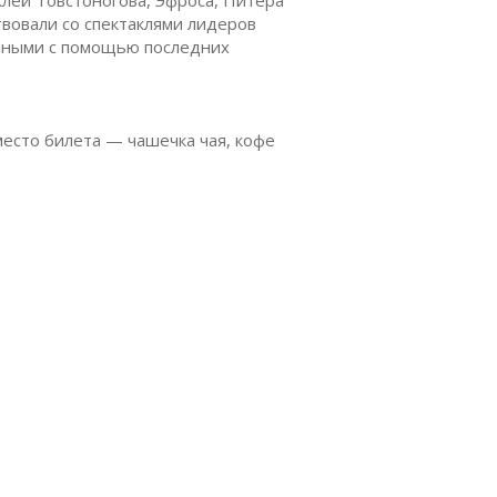
твовали со спектаклями лидеров
анными с помощью последних
место билета — чашечка чая, кофе