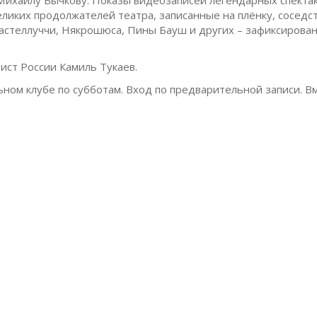
еликих продолжателей театра, записанные на плёнку, соседс
Кастеллуччи, Някрошюса, Пины Бауш и других – зафиксиров
ст России Камиль Тукаев.
ном клубе по субботам. Вход по предварительной записи. В