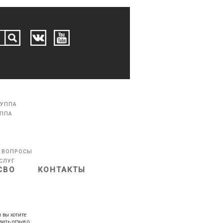
РУППА
УППА
 ВОПРОСЫ
СЛУГ
СВО
КОНТАКТЫ
 вы хотите
вить отзыв о