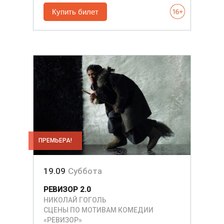
Купить билет
ПРЕМЬЕРА!
19.09
Суббота
РЕВИЗОР 2.0
НИКОЛАЙ ГОГОЛЬ
СЦЕНЫ ПО МОТИВАМ КОМЕДИИ
«РЕВИЗОР»