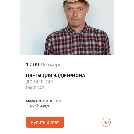
17.09
Четверг
ЦВЕТЫ ДЛЯ ЭЛДЖЕРНОНА
ДЭНИЕЛ КИЗ
РАССКАЗ
Малая сцена
в
19:00
1 час 40 минут
Купить билет