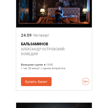
24.09
Четверг
БАЛЬЗАМИНОВ
АЛЕКСАНДР ОСТРОВСКИЙ
КОМЕДИЯ
Большая сцена
в
19:00
1 час 50 минут c одним антрактом
Купить билет