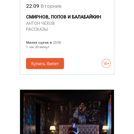
22.09
Вторник
СМИРНОВ, ПОПОВ И БАЛАБАЙКИН
АНТОН ЧЕХОВ
РАССКАЗЫ
Малая сцена
в
20:00
1 час 20 минут
Купить билет