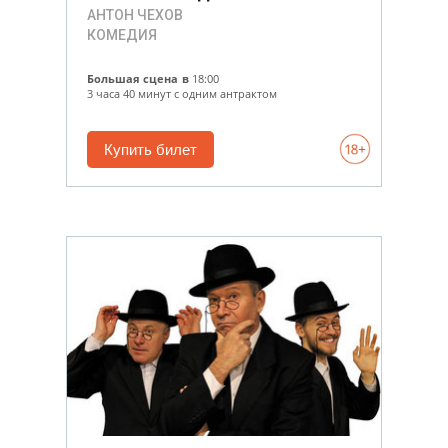
АНТОН ЧЕХОВ
КОМЕДИЯ
Большая сцена
в
18:00
3 часа 40 минут с одним антрактом
Купить билет