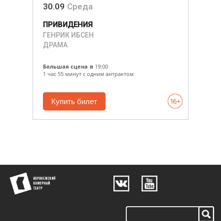
30.09
Среда
ПРИВИДЕНИЯ
ГЕНРИК ИБСЕН
ДРАМА
Большая сцена
в
19:00
1 час 55 минут с одним антрактом
Купить билет