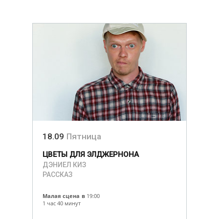
18.09
Пятница
ЦВЕТЫ ДЛЯ ЭЛДЖЕРНОНА
ДЭНИЕЛ КИЗ
РАССКАЗ
Малая сцена
в
19:00
1 час 40 минут