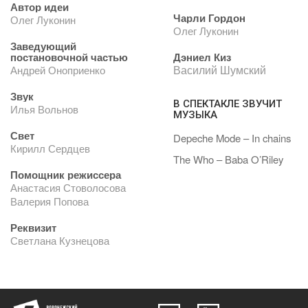
Автор идеи
Чарли Гордон
Олег Луконин
Олег Луконин
Заведующий
постановочной частью
Дэниел Киз
Василий Шумский
Андрей Оноприенко
Звук
В СПЕКТАКЛЕ ЗВУЧИТ
Илья Вольнов
МУЗЫКА
Свет
Depeche Mode – In chains
Кирилл Сердцев
The Who – Baba O’Riley
Помощник режиссера
Анастасия Стоволосова
Валерия Попова
Реквизит
Светлана Кузнецова