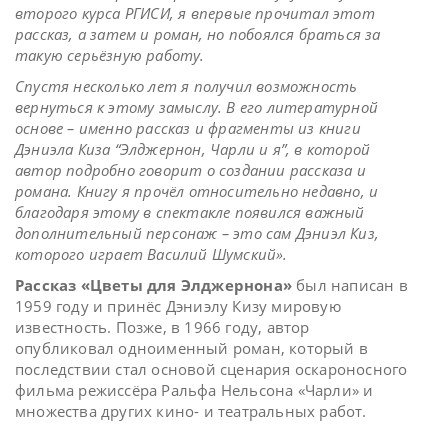
второго курса РГИСИ, я впервые прочитал этот
рассказ, а затем и роман, но побоялся браться за
такую серьёзную работу.
Спустя несколько лет я получил возможность
вернуться к этому замыслу. В его литературной
основе – именно рассказ и фрагменты из книги
Дэниэла Киза “Элджернон, Чарли и я”, в которой
автор подробно говорит о создании рассказа и
романа. Книгу я прочёл относительно недавно, и
благодаря этому в спектакле появился важный
дополнительный персонаж – это сам Дэниэл Киз,
которого играет Василий Шумский».
Рассказ «Цветы для Элджернона»
был написан в
1959 году и принёс Дэниэлу Кизу мировую
известность. Позже, в 1966 году, автор
опубликовал одноименный роман, который в
последствии стал основой сценария оскароносного
фильма режиссёра Ральфа Нельсона «Чарли» и
множества других кино- и театральных работ.