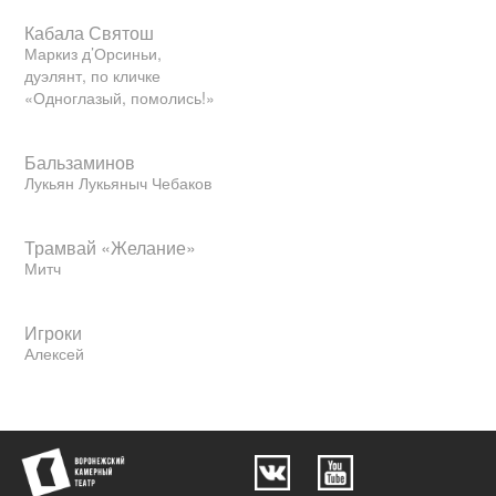
Кабала Святош
Маркиз д’Орсиньи,
дуэлянт, по кличке
«Одноглазый, помолись!»
Бальзаминов
Лукьян Лукьяныч Чебаков
Трамвай «Желание»
Митч
Игроки
Алексей