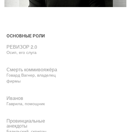
ОСНОВНЫЕ РОЛИ
РЕВИЗОР 2.0
Осип, его слуга
Смерть коммивояжёра
Говард Вагнер, владелец
фирмы
Иванов
Гаврила, помощник
Провинциальные
анекдоты
Базильский, скрипач,