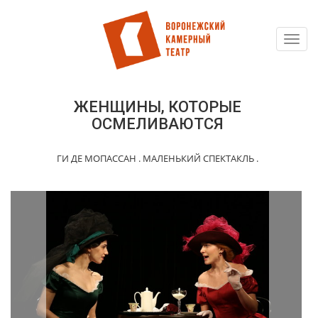
Toggl
Перейти
navig
к
основному
содержанию
ЖЕНЩИНЫ, КОТОРЫЕ
ОСМЕЛИВАЮТСЯ
ГИ ДЕ МОПАССАН . МАЛЕНЬКИЙ СПЕКТАКЛЬ .