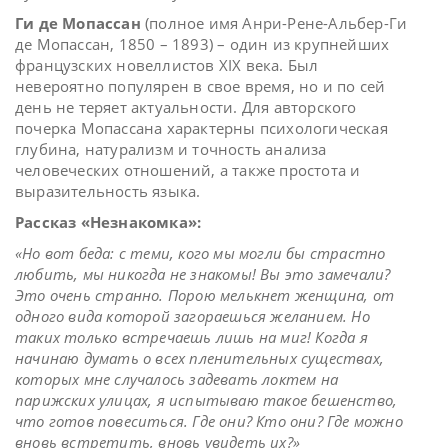
Ги де Мопассан
(полное имя Анри-Рене-Альбер-Ги
де Мопассан, 1850 – 1893) – один из крупнейших
французских новеллистов XIX века. Был
невероятно популярен в свое время, но и по сей
день не теряет актуальности. Для авторского
почерка Мопассана характерны психологическая
глубина, натурализм и точность анализа
человеческих отношений, а также простота и
выразительность языка.
Рассказ «Незнакомка»:
«Но вот беда: с теми, кого мы могли бы страстно
любить, мы никогда не знакомы! Вы это замечали?
Это очень странно. Порою мелькнет женщина, от
одного вида которой загораешься желанием. Но
таких только встречаешь лишь на миг! Когда я
начинаю думать о всех пленительных существах,
которых мне случалось задевать локтем на
парижских улицах, я испытываю такое бешенство,
что готов повеситься. Где они? Кто они? Где можно
вновь встретить, вновь увидеть их?»