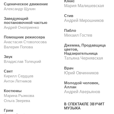
Юнис
Сценическое движение
Мария Малишевская
Александр Щукин
Стив
Заведующий
Андрей Мирошников
постановочной частью
Андрей Оноприенко
Пабло
Михаил Гостев
Помощник режиссера
Анастасия Стоволосова
Джемма, Продавщица
Валерия Попова
цветов,
Надзирательница
Звук
Татьяна Чернявская
Владислав Толецкий
Врач
Свет
Юрий Овчинников
Кирилл Сердцев
Антон Летников
Молодой человек,
Аллан
Костюмы
Андрей Аверьянов
Марина Рыжкова
Ольга Зверева
В СПЕКТАКЛЕ ЗВУЧИТ
МУЗЫКА
Грим