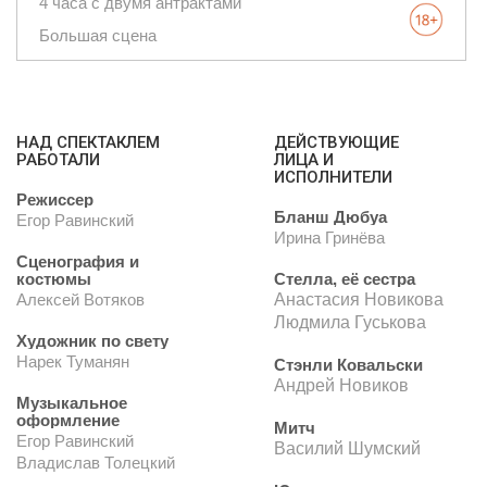
4 часа с двумя антрактами
Большая сцена
НАД СПЕКТАКЛЕМ
ДЕЙСТВУЮЩИЕ
РАБОТАЛИ
ЛИЦА И
ИСПОЛНИТЕЛИ
Режиссер
Бланш Дюбуа
Егор Равинский
Ирина Гринёва
Сценография и
костюмы
Стелла, её сестра
Анастасия Новикова
Алексей Вотяков
Людмила Гуськова
Художник по свету
Нарек Туманян
Стэнли Ковальски
Андрей Новиков
Музыкальное
оформление
Митч
Егор Равинский
Василий Шумский
Владислав Толецкий