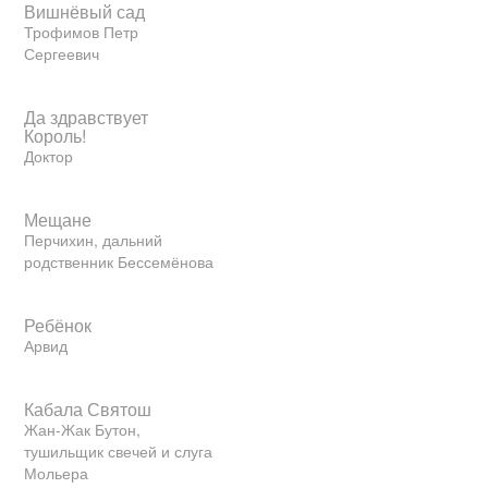
Вишнёвый сад
Трофимов Петр
Сергеевич
Да здравствует
Король!
Доктор
Мещане
Перчихин, дальний
родственник Бессемёнова
Ребёнок
Арвид
Кабала Святош
Жан-Жак Бутон,
тушильщик свечей и слуга
Мольера