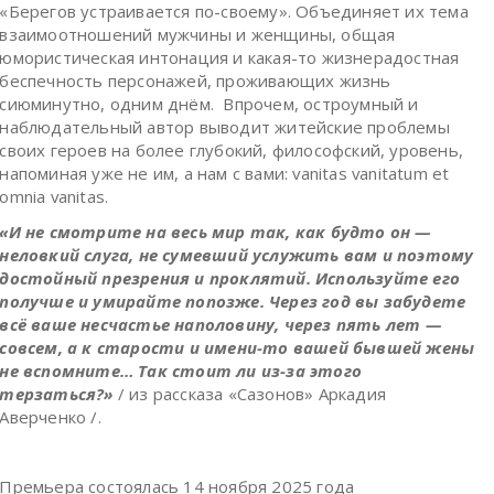
«Берегов устраивается по-своему». Объединяет их тема
взаимоотношений мужчины и женщины, общая
юмористическая интонация и какая-то жизнерадостная
беспечность персонажей, проживающих жизнь
сиюминутно, одним днём. Впрочем, остроумный и
наблюдательный автор выводит житейские проблемы
своих героев на более глубокий, философский, уровень,
напоминая уже не им, а нам с вами: vanitas vanitatum et
omnia vanitas.
«И не смотрите на весь мир так, как будто он —
неловкий слуга, не сумевший услужить вам и поэтому
достойный презрения и проклятий. Используйте его
получше и умирайте попозже. Через год вы забудете
всё ваше несчастье наполовину, через пять лет —
совсем, а к старости и имени-то вашей бывшей жены
не вспомните… Так стоит ли из-за этого
терзаться?»
/ из рассказа «Сазонов» Аркадия
Аверченко /.
Премьера состоялась 14 ноября 2025 года