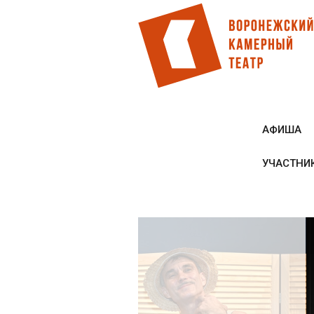
Перейти
к
основному
содержанию
АФИША
УЧАСТНИ