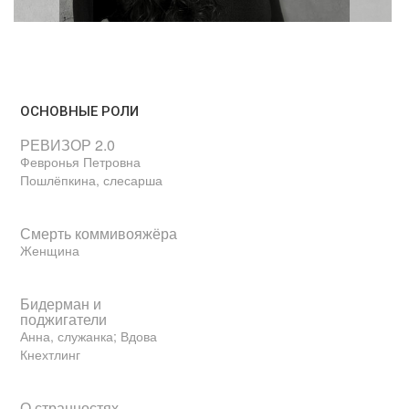
ОСНОВНЫЕ РОЛИ
РЕВИЗОР 2.0
Февронья Петровна
Пошлёпкина, слесарша
Смерть коммивояжёра
Женщина
Бидерман и
поджигатели
Анна, служанка; Вдова
Кнехтлинг
О странностях