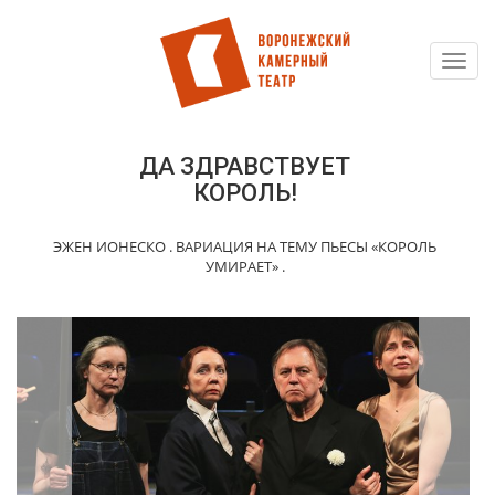
Toggl
Перейти
navig
к
основному
содержанию
ДА ЗДРАВСТВУЕТ
КОРОЛЬ!
ЭЖЕН ИОНЕСКО . ВАРИАЦИЯ НА ТЕМУ ПЬЕСЫ «КОРОЛЬ
УМИРАЕТ» .