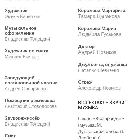
Художник
Королева Маргарита
Тамара Цыганова
Эмиль Капелюш
Музыкальное
Королева Мария
оформление
Людмила Гуськова
Владислав Толецкий
Доктор
Художник по свету
Андрей Новиков
Михаил Бычков
Джульетта, служанка
Наталья Шевченко
Заведующий
Страж
постановочной частью
Александр Новиков
Андрей Оноприенко
Помощник режиссёра
В СПЕКТАКЛЕ ЗВУЧИТ
Анастасия Стоволосова
МУЗЫКА
Звукорежиссёр
Песня «Всё пройдёт»
Владислав Толецкий
(музыка М.
Дунаевский, слова Л.
Свет
Дербенёв)