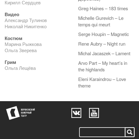
Кирилл Сердцев
Greg Haines – 183 times
Видео
Michelle Gurevich – Le
Александр Тулинов
temps qui meurt
Николай Никитенко
Serge Houpin – Magnetic
Костюм
Rene Aubry – Night run
Марина Рыжкова
Ольга Зверева
Michal Jacaszek – Lament
Грим
Arvo Part – My heart’s in
Ольга Лещёва
the highlands
Eleni Karaindrou – Love
theme