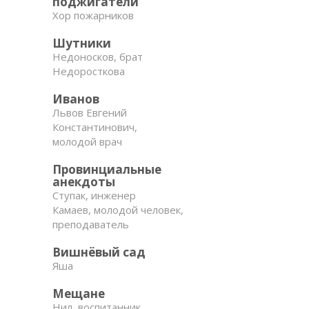
поджигатели
Хор пожарников
Шутники
Недоносков, брат
Недоросткова
Иванов
Львов Евгений
Константинович,
молодой врач
Провинциальные
анекдоты
Ступак, инженер
Камаев, молодой человек,
преподаватель
Вишнёвый сад
Яша
Мещане
Нил, воспитанник