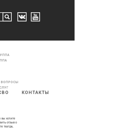
РУППА
УППА
 ВОПРОСЫ
СЛУГ
СВО
КОНТАКТЫ
 вы хотите
вить отзыв о
те театра,