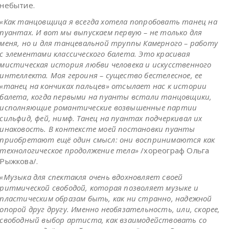
небытие.
«Как танцовщица я всегда хотела попробовать танец на
пуантах. И вот мы выпускаем первую – не только для
меня, но и для танцевальной труппы Камерного – работу
с элементами классического балета. Это красивая
мистическая история любви человека и искусственного
интеллекта. Моя героиня – существо бестелесное, ее
«танец на кончиках пальцев» отсылает нас к истории
балета, когда первыми на пуанты встали танцовщики,
исполняющие романтические возвышенные партии
сильфид, фей, нимф. Танец на пуантах подчеркивал их
инаковость. В контексте моей постановки пуанты
приобретают ещё один смысл: они воспринимаются как
технологическое продолжение тела»
/хореограф Ольга
Рыжкова/.
«Музыка для спектакля очень вдохновляет своей
ритмической свободой, которая позволяет музыке и
пластическим образам быть, как ни странно, надежной
опорой друг другу. Именно необязательность, или, скорее,
свободный выбор артиста, как взаимодействовать со