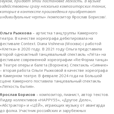
звуком, придаёт этой постановке лёгкость. В музыке
задействованы сразу несколько композиторских техник,
которые в контексте произведения приобретают
индивидуальные черты»
/композитор Ярослав Борисов/.
Ольга Рыжкова
– артистка танцтруппы Камерного
театра. В качестве хореографа дебютировала на
фестивале Context. Diana Vishneva (Москва) с работой
«Клетка» в 2020 году. В 2021 году Ольга представила
второй одноактный танцевальный спектакль «Лéта» на
фестивале современной хореографии «Re:Форма танца»
в Театре оперы и балета (Воронеж). Спектакль «Сияние»
– вторая работа Ольги Рыжковой в качестве хореографа
в Камерном театре. В феврале 2024 года на Большой
сцене Камерного поставила танцевальный спектакль
«Лёгкость бытия».
Ярослав Борисов
– композитор, пианист, автор текстов.
Лидер коллективов «HAPPY55», «Другое Дело»,
«Абстрактор» и «ЦЁЙ», играющих музыку от авангарда
до фолка. Участник российских и зарубежных