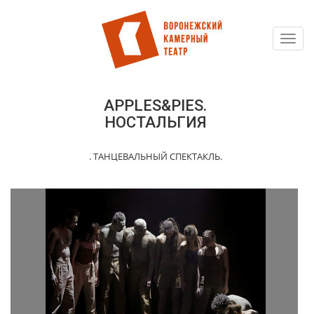
Toggl
Перейти
navig
к
основному
содержанию
APPLES&PIES.
НОСТАЛЬГИЯ
. ТАНЦЕВАЛЬНЫЙ СПЕКТАКЛЬ.