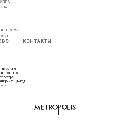
РУППА
УППА
 ВОПРОСЫ
СЛУГ
СВО
КОНТАКТЫ
 вы хотите
вить отзыв о
те театра,
канируйте QR-код
gov.ru