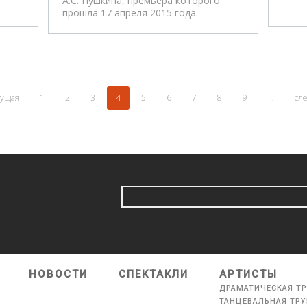
А.С. Пушкина, премьера которого
прошла 17 апреля 2015 года.
дущая
1
2
3
4
5
6
7
8
9
…
сл
НОВОСТИ
СПЕКТАКЛИ
АРТИСТЫ
ДРАМАТИЧЕСКАЯ Т
ТАНЦЕВАЛЬНАЯ ТР