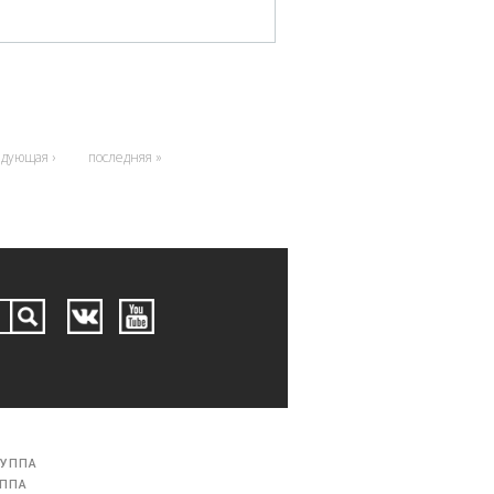
едующая ›
последняя »
РУППА
УППА