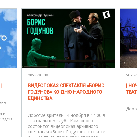
2025-10-30
2025-
|
ВИДЕОПОКАЗ СПЕКТАКЛЯ «БОРИС
| НО
ГОДУНОВ» КО ДНЮ НАРОДНОГО
ТЕАТ
ЕДИНСТВА
ень
Доро
и и
Дорогие зрители! 4 ноября в 14:00 в
родов
театральном клубе Камерного
состоится видеопоказ архивного
спектакля «Борис Годунов» по пьесе