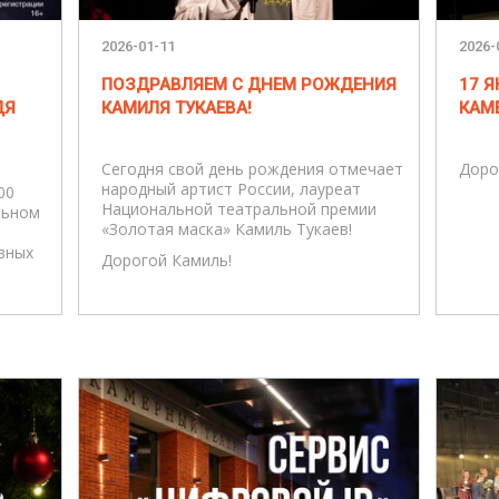
2026-01-11
2026-
ПОЗДРАВЛЯЕМ С ДНЕМ РОЖДЕНИЯ
17 Я
ДЯ
КАМИЛЯ ТУКАЕВА!
КАМ
Сегодня свой день рождения отмечает
Доро
народный артист России, лауреат
00
Национальной театральной премии
льном
«Золотая маска» Камиль Тукаев!
вных
Дорогой Камиль!