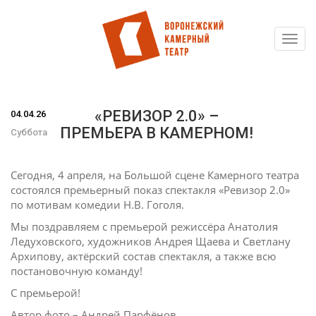
Toggl
Перейти
navig
к
основному
содержанию
«РЕВИЗОР 2.0» –
04.04.26
ПРЕМЬЕРА В КАМЕРНОМ!
Суббота
Сегодня, 4 апреля, на Большой сцене Камерного театра
состоялся премьерный показ спектакля «Ревизор 2.0»
по мотивам комедии Н.В. Гоголя.
Мы поздравляем с премьерой режиссёра Анатолия
Ледуховского, художников Андрея Щаева и Светлану
Архипову, актёрский состав спектакля, а также всю
постановочную команду!
С премьерой!
Автор фото – Андрей Парфёнов