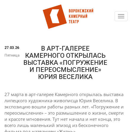
Toggl
Перейти
navig
к
основному
содержанию
В АРТ-ГАЛЕРЕЕ
27.03.26
КАМЕРНОГО ОТКРЫЛАСЬ
Пятница
ВЫСТАВКА «ПОГРУЖЕНИЕ
И ПЕРЕОСМЫСЛЕНИЕ»
ЮРИЯ ВЕСЕЛИКА
27 марта в арт-галерее Камерного открылась выставка
липецкого художника-живописца Юрия Веселика. В
экспозицию вошли работы разных лет. «Погружение и
переосмысление» – это размышление о жизни, смерти
и красоте мгновения. Тут нет начала и нет конца, это
всего лишь маленький эпизод из бесконечного
фильма под названием «Жизнь».