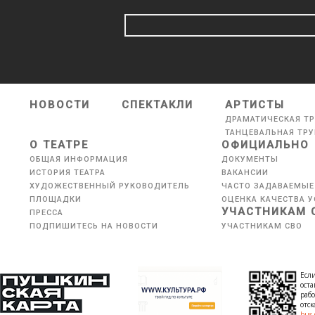
НОВОСТИ
СПЕКТАКЛИ
АРТИСТЫ
ДРАМАТИЧЕСКАЯ Т
ТАНЦЕВАЛЬНАЯ ТР
О ТЕАТРЕ
ОФИЦИАЛЬНО
ОБЩАЯ ИНФОРМАЦИЯ
ДОКУМЕНТЫ
ИСТОРИЯ ТЕАТРА
ВАКАНСИИ
ХУДОЖЕСТВЕННЫЙ РУКОВОДИТЕЛЬ
ЧАСТО ЗАДАВАЕМЫЕ
ПЛОЩАДКИ
ОЦЕНКА КАЧЕСТВА У
УЧАСТНИКАМ 
ПРЕССА
ПОДПИШИТЕСЬ НА НОВОСТИ
УЧАСТНИКАМ СВО
Если
оста
рабо
отс
bus.