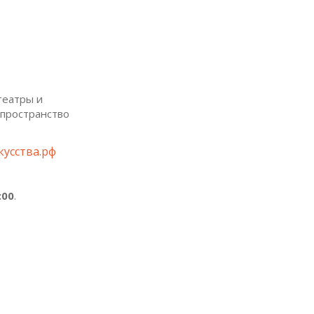
театры и
 пространство
усства.рф
:00
.