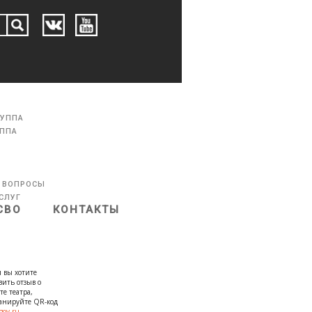
РУППА
УППА
 ВОПРОСЫ
СЛУГ
СВО
КОНТАКТЫ
 вы хотите
вить отзыв о
те театра,
канируйте QR-код
gov.ru