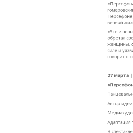
«Персефона
гомеровски
Персефоне,
вечной жиз
«Это и поп
обретал св
женщины, с
силе и уязв
говорит о 
27 марта |
«Персефо
Танцевальн
Автор идеи
Медиахудож
Адаптация 
В спектакле