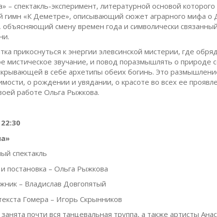
» – спектакль-эксперимент, литературной основой которого 
й гимн «К Деметре», описывающий сюжет аграрного мифа о 
 объясняющий смену времен года и символически связанный
ни.
ытка прикоснуться к энергии элевсинской мистерии, где обр
ое мистическое звучание, и повод поразмышлять о природе 
крывающей в себе архетипы обеих богинь. Это размышлени
имости, о рождении и увядании, о красоте во всех ее проявле
своей работе Ольга Рыжкова.
 22:30
на»
ый спектакль
 и постановка – Ольга Рыжкова
ник – Владислав Довгопятый
текста Гомера – Игорь Скрынников
 занята почти вся танцевальная труппа, а также артисты Ана