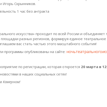
и Игорь Скрынников.
льность 1 час без антракта
рального искусства» проходит по всей России и объединяет 
 площадки разных регионов, формируя единое театральное
иглашаем вас стать частью этого масштабного события!
ночьтеатральногоиск
и программы опубликованы на сайте:
роприятие по регистрации, которая откроется
20 марта в 12
 новостями в наших социальных сетях!
в Камерном!