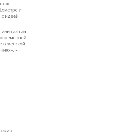
стал
Деметре и
 с идеей
яд инициации
современной
е о женской
ниях», –
стасия