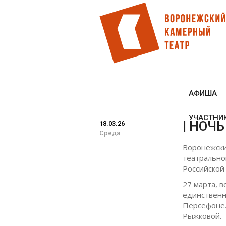
Перейти
к
основному
содержанию
АФИША
УЧАСТНИ
| НОЧ
18.03.26
Среда
Воронежски
театрально
Российской
27 марта, 
единственн
Персефоне.
Рыжковой.