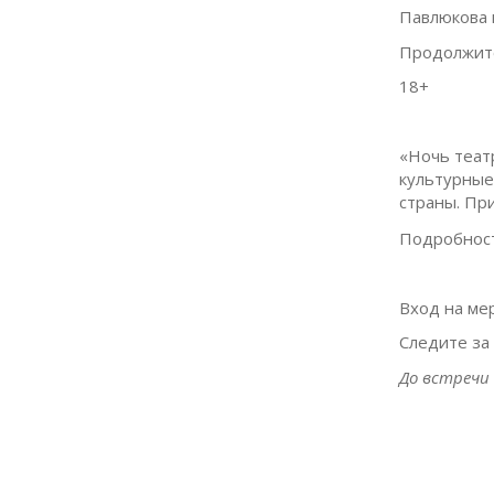
Павлюкова 
Продолжите
18+
«Ночь теат
культурные
страны. Пр
Подробност
Вход на ме
Следите за
До встречи 