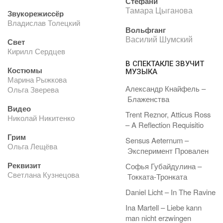
Стефани
Тамара Цыганова
Звукорежиссёр
Владислав Толецкий
Вольфганг
Василий Шумский
Свет
Кирилл Сердцев
В СПЕКТАКЛЕ ЗВУЧИТ
Костюмы
МУЗЫКА
Марина Рыжкова
Александр Кнайфель –
Ольга Зверева
Блаженства
Видео
Trent Reznor, Atticus Ross
Николай Никитенко
– A Reflection Requisitio
Грим
Sensus Aeternum –
Ольга Лещёва
Эксперимент Провален
Реквизит
Софья Губайдулина –
Светлана Кузнецова
Токката-Тронката
Daniel Licht – In The Ravine
Ina Martell – Liebe kann
man nicht erzwingen