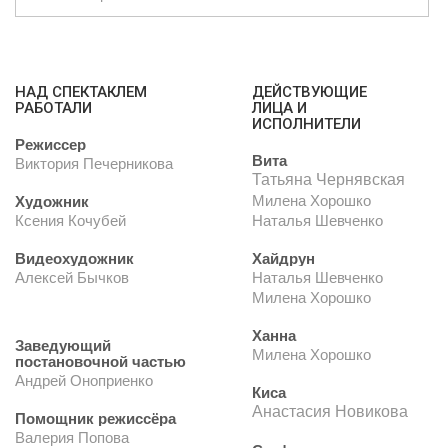
НАД СПЕКТАКЛЕМ
ДЕЙСТВУЮЩИЕ
РАБОТАЛИ
ЛИЦА И
ИСПОЛНИТЕЛИ
Режиссер
Вита
Виктория Печерникова
Татьяна Чернявская
Милена Хорошко
Художник
Ксения Кочубей
Наталья Шевченко
Видеохудожник
Хайдрун
Алексей Бычков
Наталья Шевченко
Милена Хорошко
Ханна
Заведующий
Милена Хорошко
постановочной частью
Андрей Оноприенко
Киса
Анастасия Новикова
Помощник режиссёра
Валерия Попова