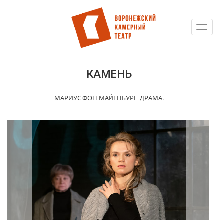
Toggl
Перейти
navig
к
основному
содержанию
КАМЕНЬ
МАРИУС ФОН МАЙЕНБУРГ. ДРАМА.