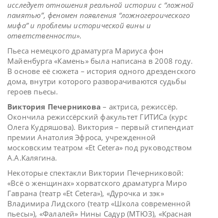
исследует отношения реальной истории с “ложной
памятью”, феномен появления “ложногероического
мифа” и проблемы исторической вины и
ответственности».
Пьеса немецкого драматурга Мариуса фон
Майенбурга «Камень» была написана в 2008 году.
В основе её сюжета – история одного дрезденского
дома, внутри которого разворачиваются судьбы
героев пьесы.
Виктория Печерникова
– актриса, режиссёр.
Окончила режиссёрский факультет ГИТИСа (курс
Олега Кудряшова). Виктория – первый стипендиат
премии Анатолия Эфроса, учрежденной
московским театром «Et Cetera» под руководством
А.А.Калягина.
Некоторые спектакли Виктории Печерниковой:
«Всё о женщинах» хорватского драматурга Миро
Гаврана (театр «Et Cetera»), «Дурочка и зэк»
Владимира Лидского (театр «Школа современной
пьесы»), «Фалалей» Нины Садур (МТЮЗ), «Красная