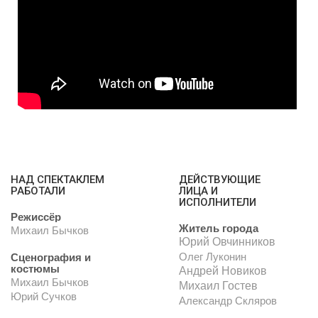
НАД СПЕКТАКЛЕМ
ДЕЙСТВУЮЩИЕ
РАБОТАЛИ
ЛИЦА И
ИСПОЛНИТЕЛИ
Режиссёр
Житель города
Михаил Бычков
Юрий Овчинников
Олег Луконин
Сценография и
костюмы
Андрей Новиков
Михаил Бычков
Михаил Гостев
Юрий Сучков
Александр Скляров