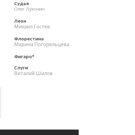
Судья
Олег Луконин
Леон
Михаил Гостев
Флорестина
Марина Погорельцева
Фигаро*
Слуги
Виталий Шилов