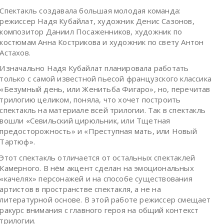
Спектакль создавала большая молодая команда:
режиссер Надя Кубайлат, художник Денис Сазонов,
композитор Даниил Посаженников, художник по
костюмам Анна Кострикова и художник по свету Антон
Астахов.
Изначально Надя Кубайлат планировала работать
только с самой известной пьесой французского классика
«Безумный день, или Женитьба Фигаро», но, перечитав
трилогию целиком, поняла, что хочет построить
спектакль на материале всей трилогии. Так в спектакль
вошли «Севильский цирюльник, или Тщетная
предосторожность» и «Преступная мать, или Новый
Тартюф».
Этот спектакль отличается от остальных спектаклей
Камерного. В нём акцент сделан на эмоциональных
«качелях» персонажей и на способе существования
артистов в пространстве спектакля, а не на
литературной основе. В этой работе режиссер смещает
ракурс внимания с главного героя на общий контекст
трилогии.