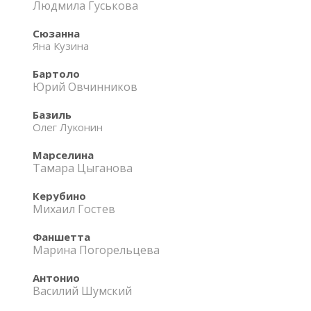
Людмила Гуськова
Сюзанна
Яна Кузина
Бартоло
Юрий Овчинников
Базиль
Олег Луконин
Марселина
Тамара Цыганова
Керубино
Михаил Гостев
Фаншетта
Марина Погорельцева
Антонио
Василий Шумский