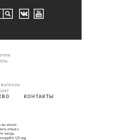
РУППА
УППА
 ВОПРОСЫ
СЛУГ
СВО
КОНТАКТЫ
 вы хотите
вить отзыв о
те театра,
канируйте QR-код