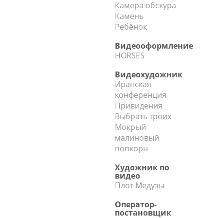
Камера обскура
Камень
Ребёнок
Видеооформление
HORSES
Видеохудожник
Иранская
конференция
Привидения
Выбрать троих
Мокрый
малиновый
попкорн
Художник по
видео
Плот Медузы
Оператор-
постановщик