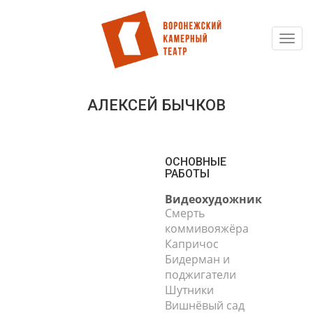
Toggl
Перейти
navig
к
основному
содержанию
АЛЕКСЕЙ БЫЧКОВ
ОСНОВНЫЕ
РАБОТЫ
Видеохудожник
Смерть
коммивояжёра
Капричос
Бидерман и
поджигатели
Шутники
Вишнёвый сад