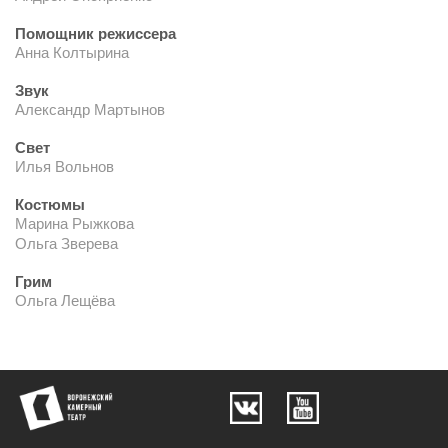
Помощник режиссера
Анна Колтырина
Звук
Александр Мартынов
Свет
Илья Вольнов
Костюмы
Марина Рыжкова
Ольга Зверева
Грим
Ольга Лещёва