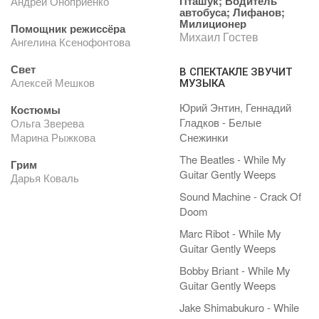
Пташук; Водитель
Андрей Оноприенко
автобуса; Лифанов;
Милиционер
Помощник режиссёра
Михаил Гостев
Ангелина Ксенофонтова
Свет
В СПЕКТАКЛЕ ЗВУЧИТ
Алексей Мешков
МУЗЫКА
Юрий Энтин, Геннадий
Костюмы
Гладков - Белые
Ольга Зверева
Марина Рыжкова
Снежинки
The Beatles - While My
Грим
Guitar Gently Weeps
Дарья Коваль
Sound Machine - Crack Of
Doom
Marc Ribot - While My
Guitar Gently Weeps
Bobby Briant - While My
Guitar Gently Weeps
Jake Shimabukuro - While