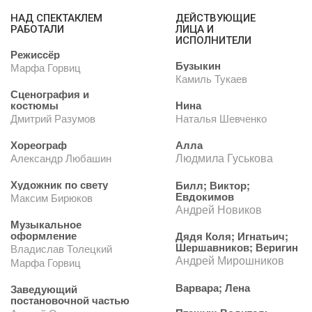
НАД СПЕКТАКЛЕМ
ДЕЙСТВУЮЩИЕ
РАБОТАЛИ
ЛИЦА И
ИСПОЛНИТЕЛИ
Режиссёр
Бузыкин
Марфа Горвиц
Камиль Тукаев
Сценография и
костюмы
Нина
Дмитрий Разумов
Наталья Шевченко
Хореограф
Алла
Людмила Гуськова
Александр Любашин
Художник по свету
Билл; Виктор;
Евдокимов
Максим Бирюков
Андрей Новиков
Музыкальное
оформление
Дядя Коля; Игнатьич;
Шершавников; Веригин
Владислав Толецкий
Андрей Мирошников
Марфа Горвиц
Варвара; Лена
Заведующий
постановочной частью