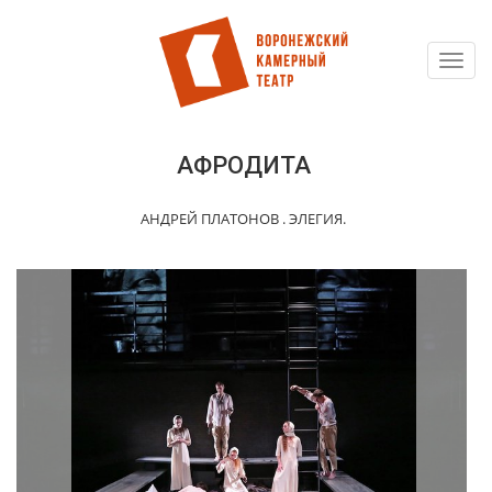
Toggl
Перейти
navig
к
основному
содержанию
АФРОДИТА
АНДРЕЙ ПЛАТОНОВ . ЭЛЕГИЯ.