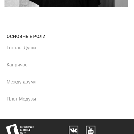
ОСНОВНЫЕ РОЛИ
Гоголь. Души
Капричос
Между двумя
Плот Медузы