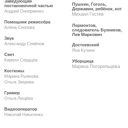
Заведующий
Пушкин, Гоголь,
постановочной частью
Державин, ребёнок, кот
Андрей Оноприенко
Михаил Гостев
Помощник режиссёра
Лермонтов,
Алёна Снопова
следователь Бузников,
Лев Маркович
Звук
Александр Семёнов
Достоевский
Яна Кузина
Свет
Кирилл Сердцев
Уборщица
Марина Погорельцева
Костюмы
Марина Рыжкова
Ольга Зверева
Гример
Ольга Лещёва
Видеооператор
Николай Никитенко