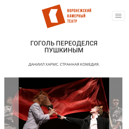
Toggl
Перейти
navig
к
основному
содержанию
ГОГОЛЬ ПЕРЕОДЕЛСЯ
ПУШКИНЫМ
ДАНИИЛ ХАРМС. СТРАННАЯ КОМЕДИЯ.