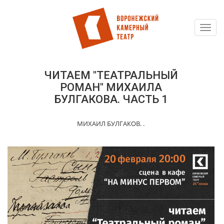
Toggl
Перейти
navig
к
основному
содержанию
ЧИТАЕМ "ТЕАТРАЛЬНЫЙ
РОМАН" МИХАИЛА
БУЛГАКОВА. ЧАСТЬ 1
МИХАИЛ БУЛГАКОВ. .