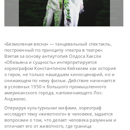
«Безмолвная весна» — танцевальный спектакль,
построенный по принципу «театра в театре».
Взятая за основу антиутопия Олдоса Хаксли
«Обезьяна и сущность» интерпретируется
хореографом Константином Кейхелем как история
о герое, не только нашедшем киносценарий, но и
снимающем по нему фильм. Действие начинается
в условных 1950-х большого промышленного
американского города, напоминающего Лос-
Анджелес.
Оперируя культурными мифами, хореограф
исследует тему «животного» в человеке, задается
вопросами о том, что делает человека разумным и
отличает его от животного, где граница