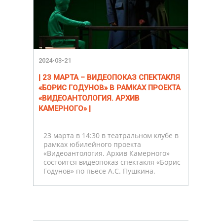
2024-03-21
| 23 МАРТА – ВИДЕОПОКАЗ СПЕКТАКЛЯ
«БОРИС ГОДУНОВ» В РАМКАХ ПРОЕКТА
«ВИДЕОАНТОЛОГИЯ. АРХИВ
КАМЕРНОГО» |
23 марта в 14:30 в театральном клубе в
рамках юбилейного проекта
«Видеоантология. Архив Камерного»
состоится видеопоказ спектакля «Борис
Годунов» по пьесе А.С. Пушкина.