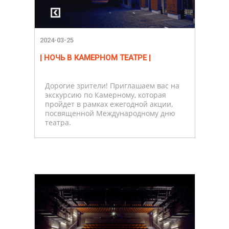
2024-03-25
| НОЧЬ В КАМЕРНОМ ТЕАТРЕ |
Дорогие зрители! Приглашаем вас на
экскурсию по Камерному, которая
пройдет в рамках ежегодной акции,
посвященной Международному дню
театра.