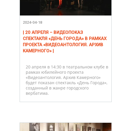
2024-04-18
| 20 АПРЕЛЯ – ВИДЕОПОКАЗ
СПЕКТАКЛЯ «ДЕНЬ ГОРОДА» В РАМКАХ
ПРОЕКТА «ВИДЕОАНТОЛОГИЯ. АРХИВ
КАМЕРНОГО» |
20 апреля в 14:30 в театральном клубе в
рамках юбилейного проекта
«Видеоантология. Архив Камерного»
будет показан спектакль «День Города»,
созданный в жанре городского
вербатима.