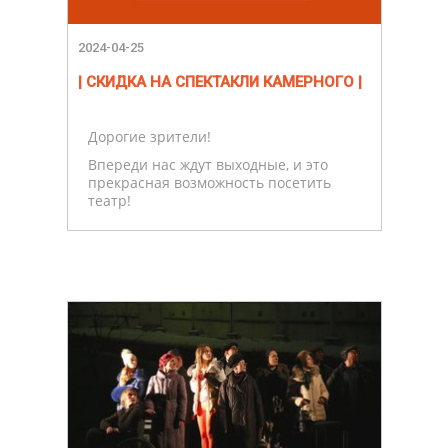
2024-04-25
| СКИДКА НА СПЕКТАКЛИ КАМЕРНОГО |
Дорогие зрители!
Впереди нас ждут выходные, и это
прекрасная возможность посетить
театр!