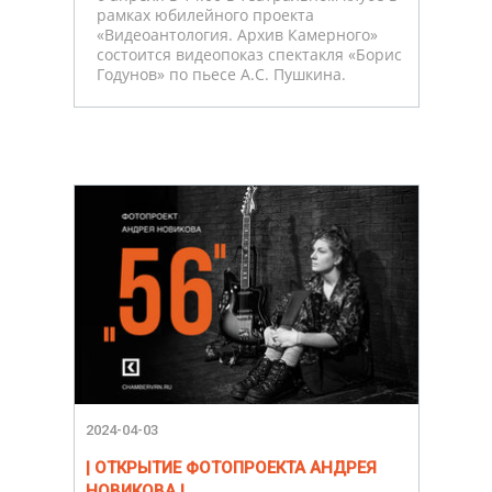
рамках юбилейного проекта
«Видеоантология. Архив Камерного»
состоится видеопоказ спектакля «Борис
Годунов» по пьесе А.С. Пушкина.
2024-04-03
| ОТКРЫТИЕ ФОТОПРОЕКТА АНДРЕЯ
НОВИКОВА |