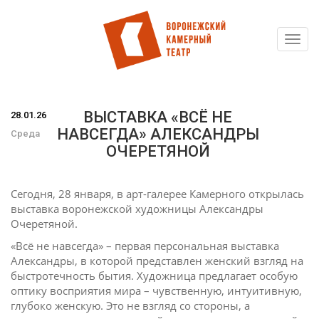
Toggl
Перейти
navig
к
основному
содержанию
ВЫСТАВКА «ВСЁ НЕ
28.01.26
НАВСЕГДА» АЛЕКСАНДРЫ
Среда
ОЧЕРЕТЯНОЙ
Сегодня, 28 января, в арт-галерее Камерного открылась
выставка воронежской художницы Александры
Очеретяной.
«Всё не навсегда» – первая персональная выставка
Александры, в которой представлен женский взгляд на
быстротечность бытия. Художница предлагает особую
оптику восприятия мира – чувственную, интуитивную,
глубоко женскую. Это не взгляд со стороны, а