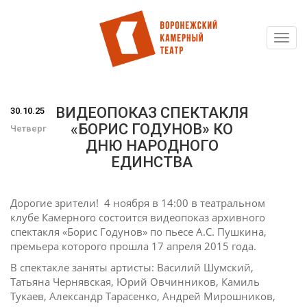
Toggl
Перейти
navig
к
основному
содержанию
ВИДЕОПОКАЗ СПЕКТАКЛЯ
30.10.25
«БОРИС ГОДУНОВ» КО
Четверг
ДНЮ НАРОДНОГО
ЕДИНСТВА
Дорогие зрители! 4 ноября в 14:00 в театральном
клубе Камерного состоится видеопоказ архивного
спектакля «Борис Годунов» по пьесе А.С. Пушкина,
премьера которого прошла 17 апреля 2015 года.
В спектакле заняты артисты: Василий Шумский,
Татьяна Чернявская, Юрий Овчинников, Камиль
Тукаев, Александр Тарасенко, Андрей Мирошников,