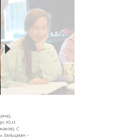
ина),
рс Ю.Н.
аков). С
ы Зальцман –