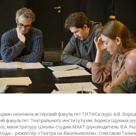
ьцман окончила актёрский факультет ГИТИСа (курс А.В. Бород
ий факультет Театрального института им. Бориса Щукина (ку
о), магистратуру Школы-студии МХАТ (руководитель В.А. Рыж
 года – режиссёр «Театра на Васильевском». Спектакли Галин