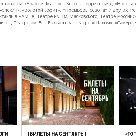
естивалей: «Золотая Маска», «Solo», «Территория», «Новоси
«Арлекин», «Золотой софит», «Премьеры сезона» и других. Р
ктакли в РАМТе, Театре им. Вл. Маяковского, Театре Российс
ике», Театре им. Евг. Вахтангова, театре «Шалом», «СамАрте
ОГИ
| БИЛЕТЫ НА СЕНТЯБРЬ |
«ГО