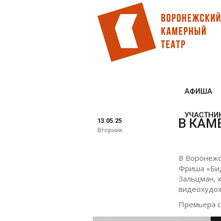
Перейти
к
основному
содержанию
АФИША
УЧАСТНИ
В КАМ
13.05.25
Вторник
В Воронежс
Фриша «Бид
Зальцман, 
видеохудож
Премьера с