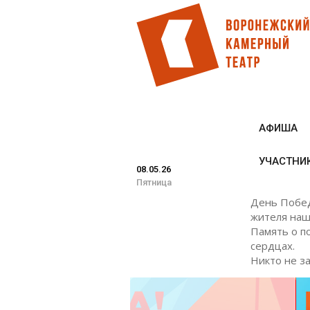
Перейти
к
основному
содержанию
АФИША
УЧАСТНИ
08.05.26
Пятница
День Побед
жителя наш
Память о п
сердцах.
Никто не за