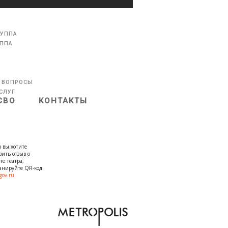
РУППА
УППА
 ВОПРОСЫ
СЛУГ
СВО
КОНТАКТЫ
 вы хотите
вить отзыв о
те театра,
канируйте QR-код
gov.ru