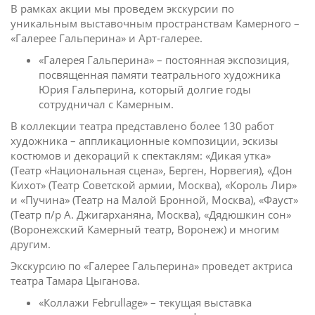
В рамках акции мы проведем экскурсии по
уникальным выставочным пространствам Камерного –
«Галерее Гальперина» и Арт-галерее.
«Галерея Гальперина» – постоянная экспозиция,
посвященная памяти театрального художника
Юрия Гальперина, который долгие годы
сотрудничал с Камерным.
В коллекции театра представлено более 130 работ
художника – аппликационные композиции, эскизы
костюмов и декораций к спектаклям: «Дикая утка»
(Театр «Национальная сцена», Берген, Норвегия), «Дон
Кихот» (Театр Советской армии, Москва), «Король Лир»
и «Пучина» (Театр на Малой Бронной, Москва), «Фауст»
(Театр п/р А. Джигарханяна, Москва), «Дядюшкин сон»
(Воронежский Камерный театр, Воронеж) и многим
другим.
Экскурсию по «Галерее Гальперина» проведет актриса
театра Тамара Цыганова.
«Коллажи Februllage» – текущая выставка