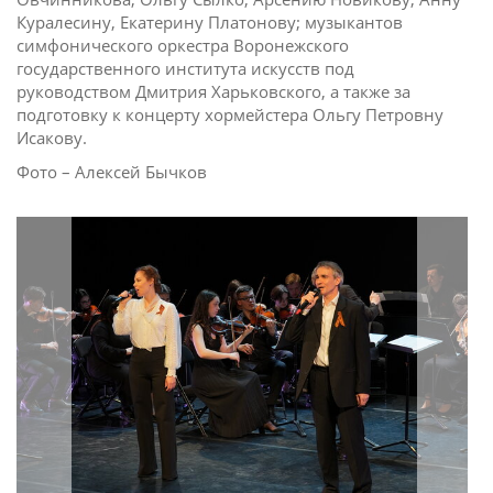
Куралесину, Екатерину Платонову; музыкантов
симфонического оркестра Воронежского
государственного института искусств под
руководством Дмитрия Харьковского, а также за
подготовку к концерту хормейстера Ольгу Петровну
Исакову.
Фото – Алексей Бычков