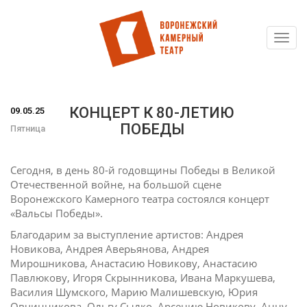
Toggl
Перейти
navig
к
основному
содержанию
КОНЦЕРТ К 80-ЛЕТИЮ
09.05.25
ПОБЕДЫ
Пятница
Сегодня, в день 80-й годовщины Победы в Великой
Отечественной войне, на большой сцене
Воронежского Камерного театра состоялся концерт
«Вальсы Победы».
Благодарим за выступление артистов: Андрея
Новикова, Андрея Аверьянова, Андрея
Мирошникова, Анастасию Новикову, Анастасию
Павлюкову, Игоря Скрынникова, Ивана Маркушева,
Василия Шумского, Марию Малишевскую, Юрия
Овчинникова, Ольгу Сылко, Арсению Новикову, Анну