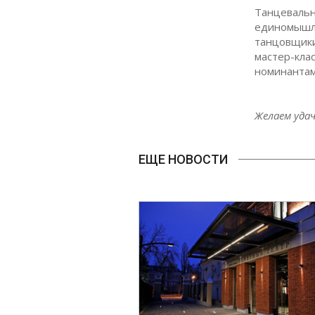
Танцевальн
единомышле
танцовщики
мастер-клас
номинантам
Желаем удач
ЕЩЕ НОВОСТИ