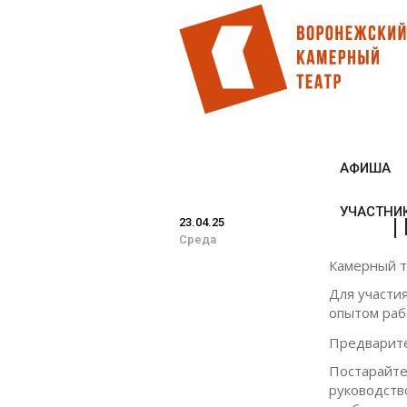
Перейти
к
основному
содержанию
АФИША
УЧАСТНИ
|
23.04.25
Среда
Камерный т
Для участи
опытом раб
Предварите
Постарайте
руководство