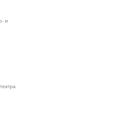
о- и
театра.