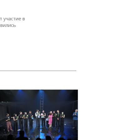
в
 участие в
овились