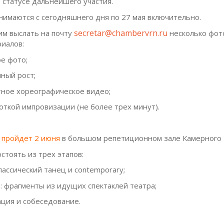
 статусе дальнейшего участия.
нимаются с сегодняшнего дня по 27 мая включительно.
secretar@chambervrn.ru
им выслать на почту
несколько фот
иалов:
ое фото;
лный рост;
тное хореографическое видео;
откой импровизации (не более трех минут).
г пройдет 2 июня
в большом репетиционном зале Камерного 
стоять из трех этапов:
классический танец и contemporary;
р: фрагменты из идущих спектаклей театра;
ация и собеседование.