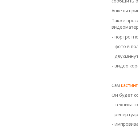
сообщить о
Анкеты при
Также прос
видеоматер
- портретн
- фото в по
- двухмину
- видео кор
Сам
кастин
Он будет со
- техника: 
- репертуа
- импровиз