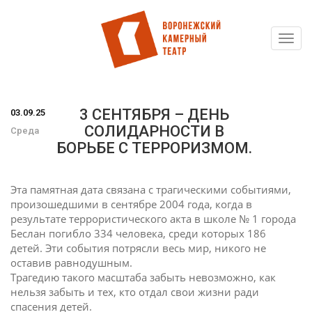
Toggl
Перейти
navig
к
основному
содержанию
3 СЕНТЯБРЯ – ДЕНЬ
03.09.25
СОЛИДАРНОСТИ В
Среда
БОРЬБЕ С ТЕРРОРИЗМОМ.
Эта памятная дата связана с трагическими событиями,
произошедшими в сентябре 2004 года, когда в
результате террористического акта в школе № 1 города
Беслан погибло 334 человека, среди которых 186
детей. Эти события потрясли весь мир, никого не
оставив равнодушным.
Трагедию такого масштаба забыть невозможно, как
нельзя забыть и тех, кто отдал свои жизни ради
спасения детей.