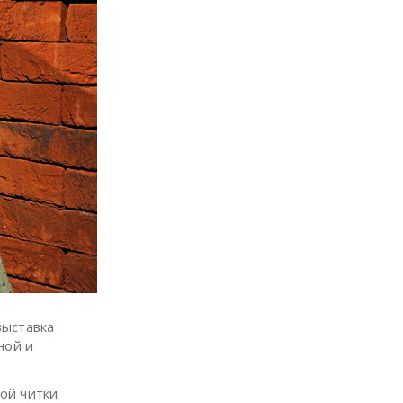
выставка
ой и
ой читки