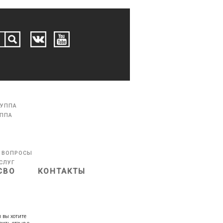
РУППА
УППА
 ВОПРОСЫ
СЛУГ
СВО
КОНТАКТЫ
 вы хотите
вить отзыв о