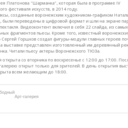
ея Платонова "Шарманка", которая была в программе IV
го фестиваля искусств, в 2014 году.
ксы, созданные воронежским художником-графиком Натал
 были переведены в цифровой формат и шли на экране па
пектакля. Видеоконтент включил в себя 22 слайда, из самы
ных фрагментов пьесы. Кроме того, известный воронежск
р Сергей Горшков создал фигуры-модули главных героев поч
На выставке представлен изготовленный им деревянный ре
нка. Читали пьесу актеры Воронежского ТЮЗа.
 открыта со вторника по воскресенье с 12:00 до 17:00. Пос
-галерею открыт только для зрителей. В день открытия выс
крыта всем желающим до 18:00.
ободный
Арт-галерея