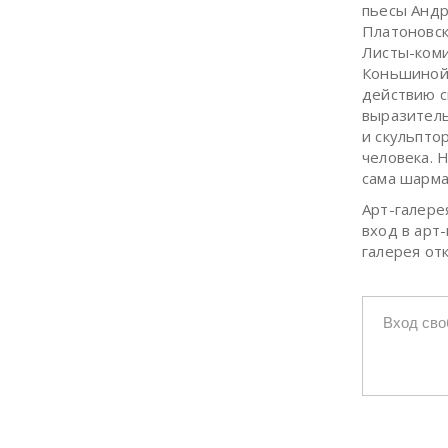
пьесы Андр
Платоновско
Листы-коми
Коньшиной,
действию с
выразитель
и скульпто
человека. 
сама шарма
Арт-галерея
вход в арт
галерея от
Вход св