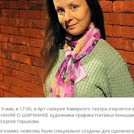
19 мая, в 17:00, в Арт-галерее Камерного театра откроется 
НИЯ О ШАРМАНКЕ художника-графика Натальи Коньшин
 Сергея Горшкова.
е комикс-новеллы были специально созданы для сценическ