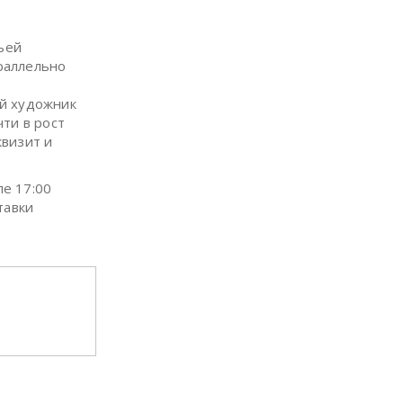
ьей
раллельно
х
ий художник
ти в рост
квизит и
ле 17:00
тавки