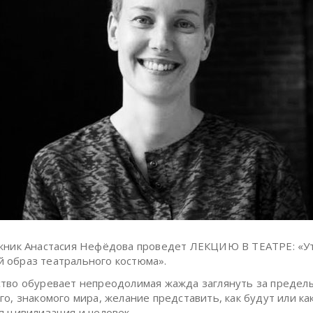
жник Анастасия Нефёдова проведет ЛЕКЦИЮ В ТЕАТРЕ: «У
образ театрального костюма».
тво обуревает непреодолимая жажда заглянуть за предел
го, знакомого мира, желание представить, как будут или ка
я цивилизация и человек...