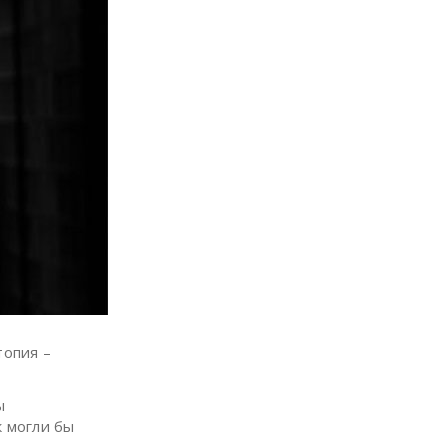
топия –
ы
к могли бы