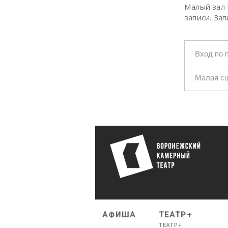
Малый зал 
записи. За
Вход по 
Малая с
АФИША
ТЕАТР+
ТЕАТР+