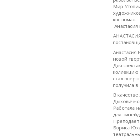
Мир Утопии
художников
костюма».
Анастасия
АНАСТАСИЯ
постановщи
Анастасия 
новой твор
Для спекта
коллекцию 
стал оперн
получила в
В качестве
Дыховичног
Работала н
для тиней
Преподает 
Бориса Юха
театральны