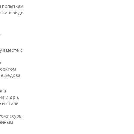
м попыткам
чки в виде
-
у вместе с
ю
роектом
 Нефедова
ана
 и др.).
 и стиле
Режиссуры
менным