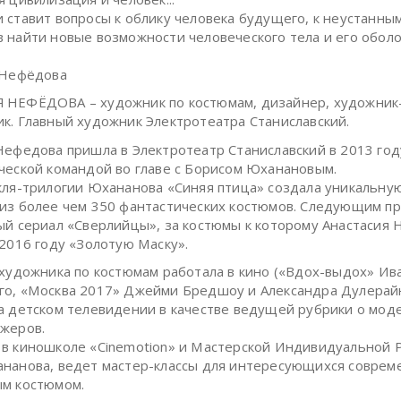
 ставит вопросы к облику человека будущего, к неустанны
 найти новые возможности человеческого тела и его оболо
 Нефёдова
 НЕФЁДОВА – художник по костюмам, дизайнер, художник
к. Главный художник Электротеатра Станиславский.
Нефедова пришла в Электротеатр Станиславский в 2013 год
ческой командой во главе с Борисом Юханановым.
кля-трилогии Юхананова «Синяя птица» создала уникальну
из более чем 350 фантастических костюмов. Следующим п
ый сериал «Сверлийцы», за костюмы к которому Анастасия
 2016 году «Золотую Маску».
 художника по костюмам работала в кино («Вдох-выдох» Ив
о, «Москва 2017» Джейми Бредшоу и Александра Дулерайна
а детском телевидении в качестве ведущей рубрики о моде
джеров.
в киношколе «Cinemotion» и Мастерской Индивидуальной 
нанова, ведет мастер-классы для интересующихся совре
м костюмом.