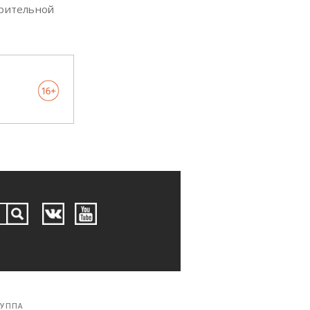
арительной
РУППА