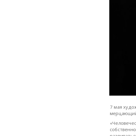
7 мая худо
мерцающий 
«Человечес
собственно
развиватьс