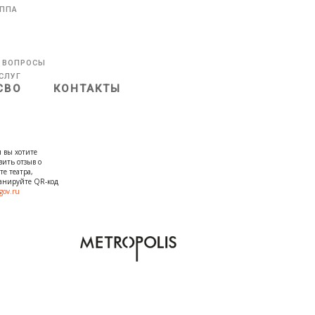
УППА
 ВОПРОСЫ
СЛУГ
СВО
КОНТАКТЫ
 вы хотите
вить отзыв о
те театра,
канируйте QR-код
gov.ru