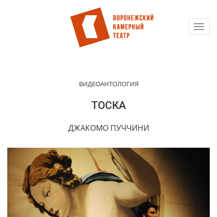
Toggl
Перейти
navig
к
основному
содержанию
ВИДЕОАНТОЛОГИЯ
ТОСКА
ДЖАКОМО ПУЧЧИНИ