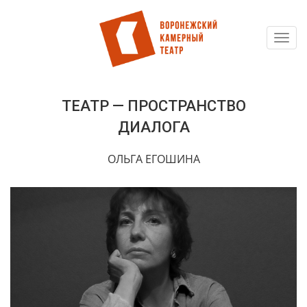
Toggl
Перейти
navig
к
основному
содержанию
ТЕАТР — ПРОСТРАНСТВО
ДИАЛОГА
ОЛЬГА ЕГОШИНА