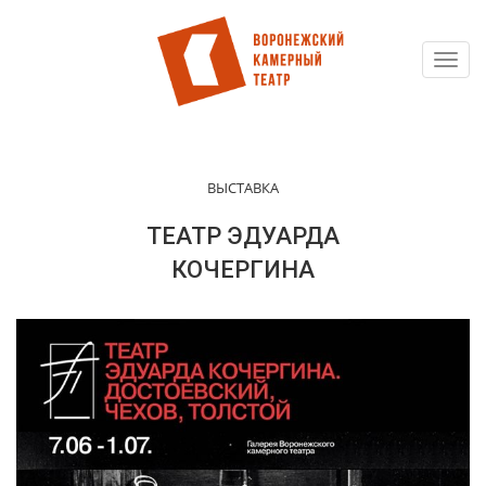
Toggl
Перейти
navig
к
основному
содержанию
ВЫСТАВКА
ТЕАТР ЭДУАРДА
КОЧЕРГИНА