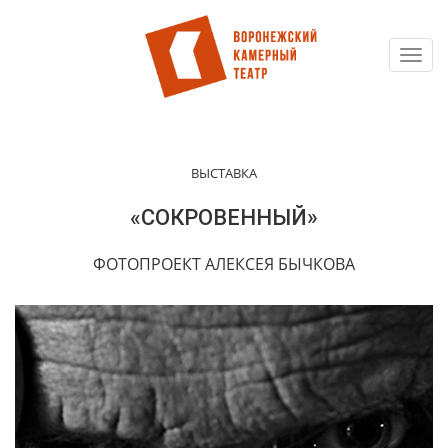
Toggl
Перейти
navig
к
основному
содержанию
ВЫСТАВКА
«СОКРОВЕННЫЙ»
ФОТОПРОЕКТ АЛЕКСЕЯ БЫЧКОВА