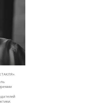
КТАКЛЯ».
ель
 премии
здателей
ктики.