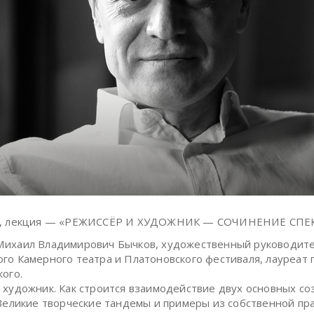
я, лекция — «РЕЖИССЁР И ХУДОЖНИК — СОЧИНЕНИЕ СПЕ
Михаил Владимирович Бычков, художественный руководит
го Камерного театра и Платоновского фестиваля, лауреат
кого.
 художник. Как строится взаимодействие двух основных со
 Великие творческие тандемы и примеры из собственной пра