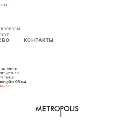
УППА
 ВОПРОСЫ
СЛУГ
СВО
КОНТАКТЫ
 вы хотите
вить отзыв о
те театра,
канируйте QR-код
gov.ru