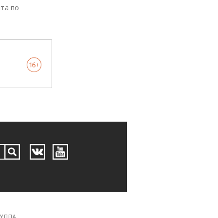
та по
РУППА