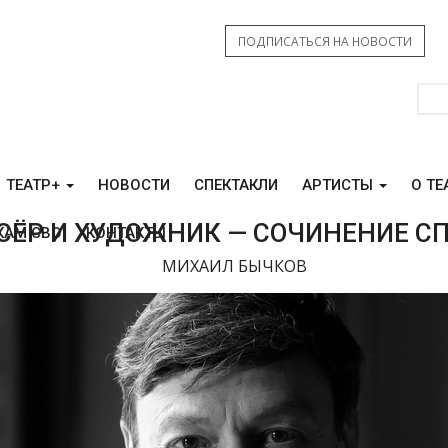
ПОДПИСАТЬСЯ НА НОВОСТИ
ТЕАТР+
НОВОСТИ
СПЕКТАКЛИ
АРТИСТЫ
О ТЕ
ЁР И ХУДОЖНИК — СОЧИНЕНИЕ С
КАМ СВО
КОНТАКТЫ
МИХАИЛ БЫЧКОВ