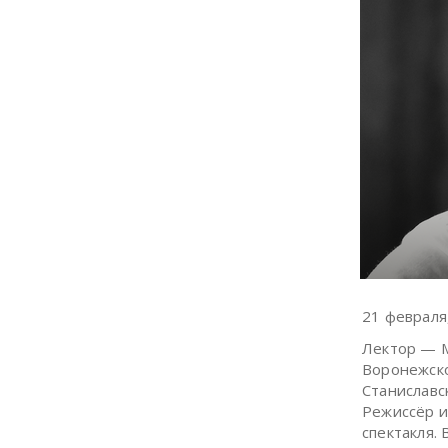
21 феврал
Лектор — 
Воронежско
Станиславс
Режиссёр и
спектакля.