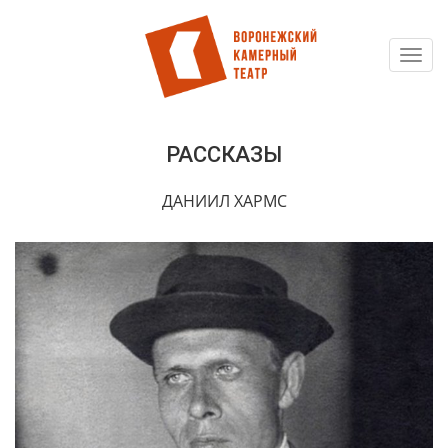
Toggl
Перейти
navig
к
основному
содержанию
РАССКАЗЫ
ДАНИИЛ ХАРМС