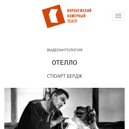
Toggl
Перейти
navig
к
основному
содержанию
ВИДЕОАНТОЛОГИЯ
ОТЕЛЛО
СТЮАРТ БЕРДЖ