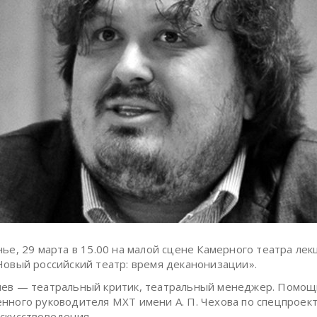
нье, 29 марта в 15.00 на малой сцене Камерного театра лек
Новый российский театр: время деканонизации».
нев — театральный критик, театральный менеджер. Помощ
нного руководителя МХТ имени А. П. Чехова по спецпроект
скусствоведения.