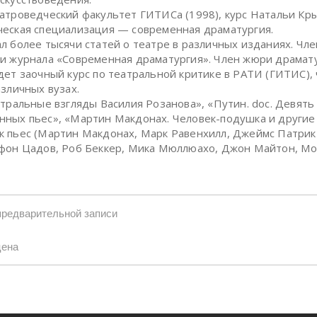
атроведческий факультет ГИТИСа (1998), курс Натальи Кр
еская специализация — современная драматургия.
л более тысячи статей о театре в различных изданиях. Чле
и журнала «Современная драматургия». Член жюри драмат
дет заочный курс по театральной критике в РАТИ (ГИТИС), 
азличных вузах.
атральные взгляды Василия Розанова», «Путин. doc. Девять
ных пьес», «Мартин Макдонах. Человек-подушка и другие 
 пьес (Мартин Макдонах, Марк Равенхилл, Джеймс Патрик
фон Цадов, Роб Беккер, Мика Мюллюахо, Джон Майтон, М
предварительной записи
цена