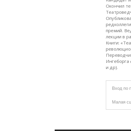
Окончил те
Театроведч
Опубликова
редколлеги
премий. Ве
лекции в р
Книги: «Те
революцион
Переводчик
Ингеборга 
и др).
Вход по 
Малая с