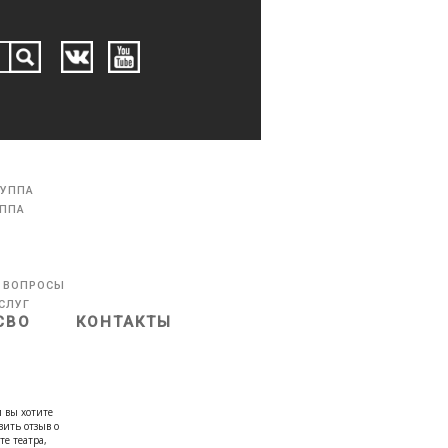
РУППА
УППА
 ВОПРОСЫ
СЛУГ
СВО
КОНТАКТЫ
 вы хотите
вить отзыв о
те театра,