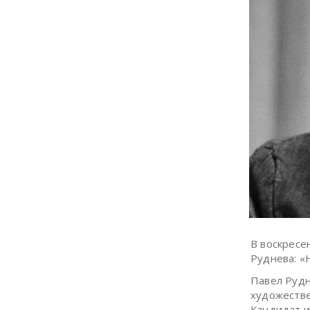
В воскресе
Руднева: «
Павел Руд
художестве
Кандидат и