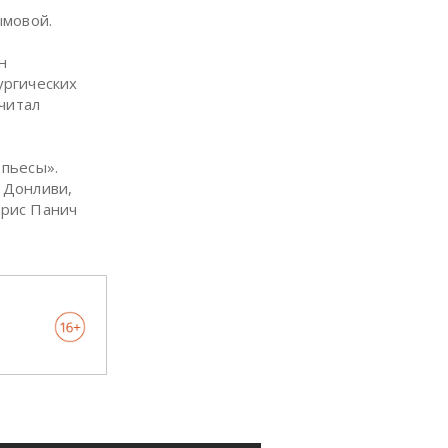
ымовой.
н
ургических
читал
пьесы».
 Донливи,
орис Панич