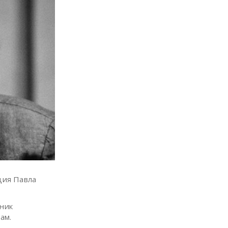
ция Павла
ник
ам.