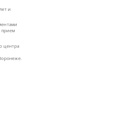
лет и
ементами
й прием
о центра
 Воронеже.