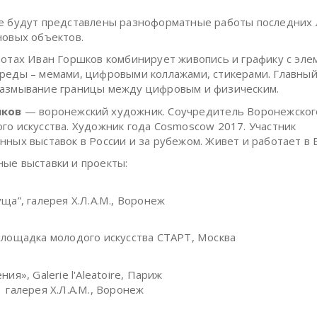
е будут представлены разноформатные работы последних 
новых объектов.
ботах Иван Горшков комбинирует живопись и графику с эл
реды – мемами, цифровыми коллажами, стикерами. Главны
азмывание границы между цифровым и физическим.
шков
— воронежский художник. Соучредитель Воронежског
го искусства. Художник года Cosmoscow 2017. Участник
нных выставок в России и за рубежом. Живет и работает в
ые выставки и проекты:
ща”, галерея Х.Л.А.М., Воронеж
площадка молодого искусства СТАРТ, Москва
ния», Galerie l'Aleatoire, Париж
 галерея Х.Л.А.М., Воронеж