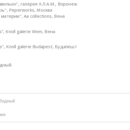
авильон", галерея Х.Л.А.М., Воронеж
рь", Peperworks, Москва
материи", Aa collections, Вена
ss”, Knoll galerie Wien, Вена
iss", Knoll galerie Budapest, Будапешт
дный.
ободный
рея