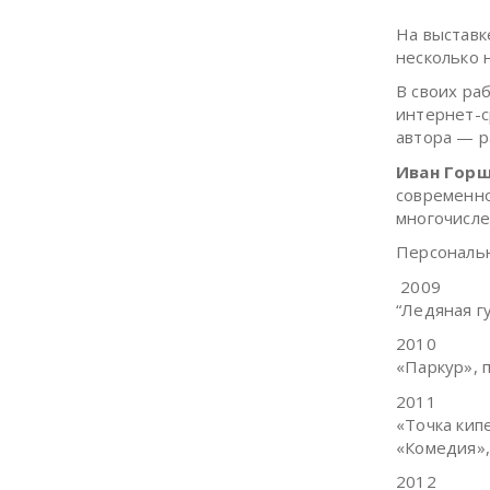
На выставк
несколько 
В своих ра
интернет-с
автора — р
Иван Гор
современно
многочисле
Персональн
2009
“Ледяная гу
2010
«Паркур», 
2011
«Точка кипе
«Комедия»,
2012