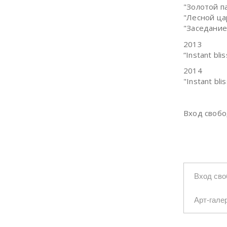
"Золотой п
"Лесной ца
"Заседание 
2013
“Instant bli
2014
"Instant bl
Вход свобо
Вход св
Арт-гале